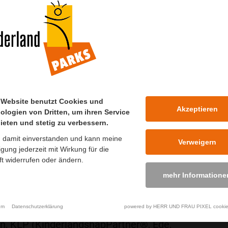
ation
auabschnitt des Projektes Le Bioscope in
 Website benutzt Cookies und
 Website benutzt Cookies und
Akzeptieren
Akzeptieren
ologien von Dritten, um ihren Service
ologien von Dritten, um ihren Service
tschen Grenze, realisiert. Auftraggeber war
ieten und stetig zu verbessern.
ieten und stetig zu verbessern.
n damit einverstanden und kann meine
n damit einverstanden und kann meine
Verweigern
Verweigern
ligung jederzeit mit Wirkung für die
ligung jederzeit mit Wirkung für die
ter lange Spielbrücke und zwei Periskope.
t widerrufen oder ändern.
t widerrufen oder ändern.
em Strahlengang kann man ins
mehr Informatione
mehr Informatione
Fische, Frösche, Salamander und
um
um
Datenschutzerklärung
Datenschutzerklärung
powered by HERR UND FRAU PIXEL cookie
powered by HERR UND FRAU PIXEL cookie
n, KLP (KinderlandshapPartner®, Ede,