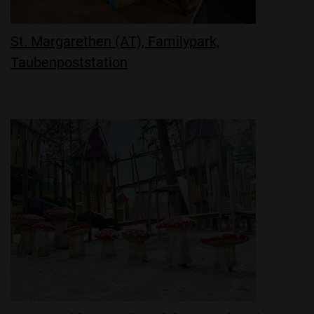
St. Margarethen (AT), Familypark,
Taubenpoststation