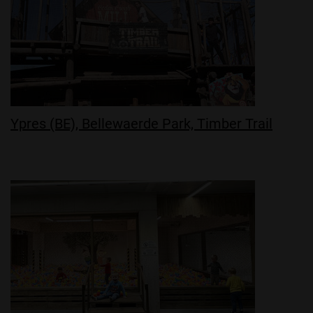
Ypres (BE), Bellewaerde Park, Timber Trail