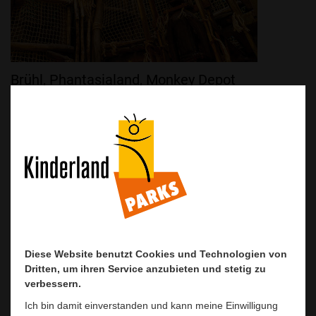
Brühl, Phantasialand, Monkey Depot
Diese Website benutzt Cookies und Technologien von
Diese Website benutzt Cookies und Technologien von
Dritten, um ihren Service anzubieten und stetig zu
Dritten, um ihren Service anzubieten und stetig zu
verbessern.
verbessern.
Ich bin damit einverstanden und kann meine Einwilligung
Ich bin damit einverstanden und kann meine Einwilligung